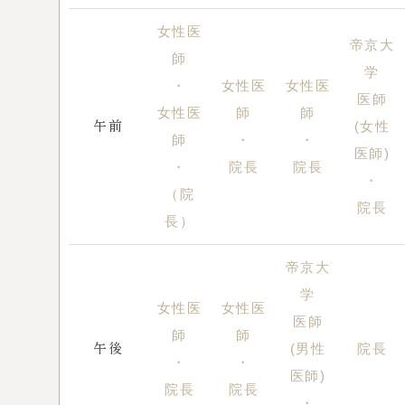
女性医
帝京大
師
学
・
女性医
女性医
医師
女性医
師
師
(女性
午前
師
・
・
医師)
・
院長
院長
・
（院
院長
長）
帝京大
学
女性医
女性医
医師
師
師
(男性
院長
午後
・
・
医師)
院長
院長
・