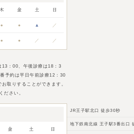
木
金
土
日
●
●
▲
／
●
●
／
／
は13：00、午後診療は18：3
番予約は平日午前診療12：30
までお取りすることができます。
ください。
JR王子駅北口 徒歩30秒
地下鉄南北線 王子駅3番出口 
金
土
日