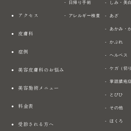
日帰り手術
しみ・美
アクセス
アレルギー検査
あざ
あかみ・
皮膚科
かぶれ
症例
ヘルペス
ケガ（切
美容皮膚科のお悩み
掌蹠膿疱
美容施術メニュー
とびひ
料金表
その他
ほくろ
受診される方へ