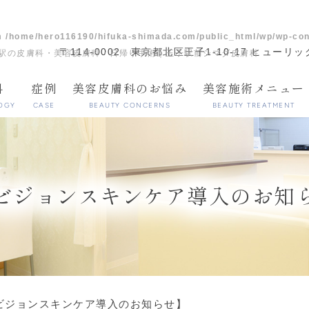
in
/home/hero116190/hifuka-shimada.com/public_html/wp/wp-co
〒114-0002
東京都北区王子1-10-17 ヒューリ
駅の皮膚科・美容皮膚科・日帰り手術｜王子駅前シマダ皮膚科
科
症例
美容皮膚科のお悩み
美容施術メニュー
OGY
CASE
BEAUTY CONCERNS
BEAUTY TREATMENT
ビジョンスキンケア導入のお知
ビジョンスキンケア導入のお知らせ】