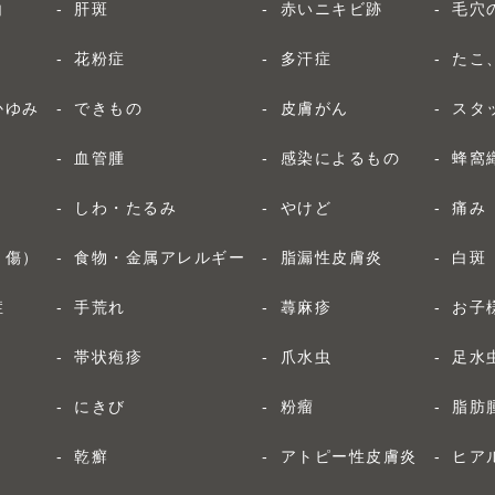
白
肝斑
赤いニキビ跡
毛穴
花粉症
多汗症
たこ
かゆみ
できもの
皮膚がん
スタ
血管腫
感染によるもの
蜂窩
しわ・たるみ
やけど
痛み
り傷）
食物・金属アレルギー
脂漏性皮膚炎
白斑
症
手荒れ
蕁麻疹
お子
帯状疱疹
爪水虫
足水
にきび
粉瘤
脂肪
乾癬
アトピー性皮膚炎
ヒア