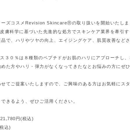
スメRevision SkincareⓇの取り扱いを開始いたし
以上にわたり皮膚科学に基づいた先進的な処方でスキンケア業界を
粧品で、ハリやツヤの向上、エイジングケア、肌質改善など
クス３０％は８種類のペプチドがお肌のハリにアプローチし、
始めた方やハリ・弾力がなくなってきたなとお悩みの方にぜ
わせてご提案いたしますので、ご興味のある方はお気軽にス
トできるよう、ぜひご活用ください。
,780円(税込)
税込)