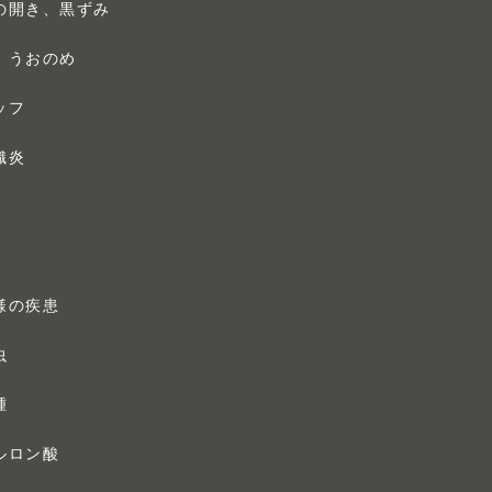
の開き、黒ずみ
、うおのめ
ッフ
織炎
様の疾患
虫
腫
ルロン酸