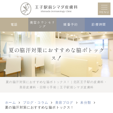
MENU
美容カウンセリ
電話
順番予約
診療時間
ング
夏の脇汗対策におすすめな脇ボトック
ス！
夏の脇汗対策におすすめな脇ボトックス！｜北区王子駅の皮膚科・
美容皮膚科・日帰り手術｜王子駅前シマダ皮膚科
ホーム
ブログ・コラム
美容ブログ
未分類
夏の脇汗対策におすすめな脇ボトックス！