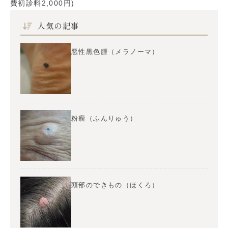
費初診料2,000円)
人気の記事
悪性黒色腫（メラノーマ）
粉瘤（ふんりゅう）
頭部のできもの（ほくろ）