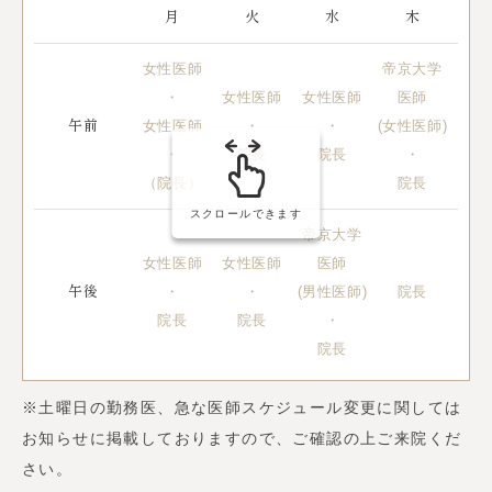
月
火
水
木
女性医師
帝京大学
・
女性医師
女性医師
医師
女性医師
・
・
(女性医師)
男
午前
・
院長
院長
・
（院長）
院長
スクロールできます
帝京大学
女性医師
女性医師
医師
女
・
・
(男性医師)
院長
午後
院長
院長
・
院長
※土曜日の勤務医、急な医師スケジュール変更に関しては
お知らせに掲載しておりますので、ご確認の上ご来院くだ
さい。