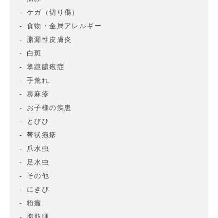
ケガ（切り傷）
食物・金属アレルギー
脂漏性皮膚炎
白斑
掌蹠膿疱症
手荒れ
蕁麻疹
お子様の疾患
とびひ
帯状疱疹
爪水虫
足水虫
その他
にきび
粉瘤
脂肪腫