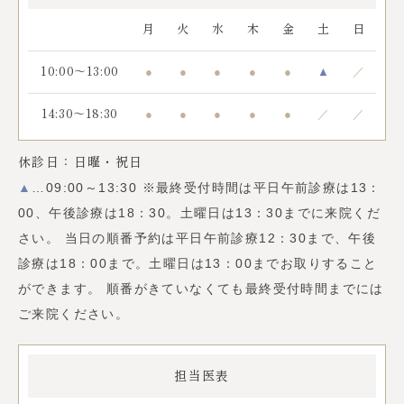
月
火
水
木
金
土
日
●
●
●
●
●
▲
／
10:00～13:00
●
●
●
●
●
／
／
14:30～18:30
休診日：日曜・祝日
▲
…09:00～13:30 ※最終受付時間は平日午前診療は13：
00、午後診療は18：30。土曜日は13：30までに来院くだ
さい。 当日の順番予約は平日午前診療12：30まで、午後
診療は18：00まで。土曜日は13：00までお取りすること
ができます。 順番がきていなくても最終受付時間までには
ご来院ください。
担当医表