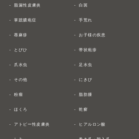
脂漏性皮膚炎
白斑
掌蹠膿疱症
手荒れ
蕁麻疹
お子様の疾患
とびひ
帯状疱疹
爪水虫
足水虫
その他
にきび
粉瘤
脂肪腫
ほくろ
乾癬
アトピー性皮膚炎
ヒアルロン酸