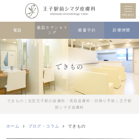
MENU
美容カウンセリ
電話
順番予約
診療時間
ング
できもの
できもの｜北区王子駅の皮膚科・美容皮膚科・日帰り手術｜王子駅
前シマダ皮膚科
ホーム
ブログ・コラム
できもの