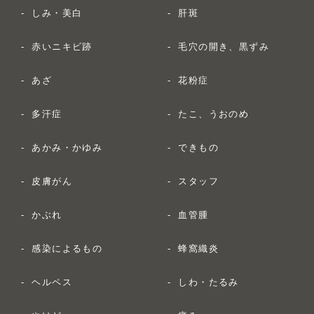
しみ・美白
肝斑
赤いニキビ跡
毛穴の開き、黒ずみ
あざ
花粉症
多汗症
たこ、うおのめ
あかみ・かゆみ
できもの
皮膚がん
スタッフ
かぶれ
血管腫
感染によるもの
蜂窩織炎
ヘルペス
しわ・たるみ