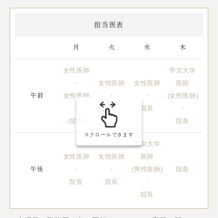
担当医表
月
火
水
木
女性医師
帝京大学
・
女性医師
女性医師
医師
女性医師
・
・
(女性医師)
男
午前
・
院長
院長
・
（院長）
院長
スクロールできます
帝京大学
女性医師
女性医師
医師
女
・
・
(男性医師)
院長
午後
院長
院長
・
院長