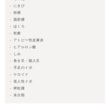
にきび
粉瘤
脂肪腫
ほくろ
乾癬
アトピー性皮膚炎
ヒアルロン酸
しみ
巻き爪・陥入爪
手足のイボ
ケロイド
老人性イボ
稗粒腫
未分類