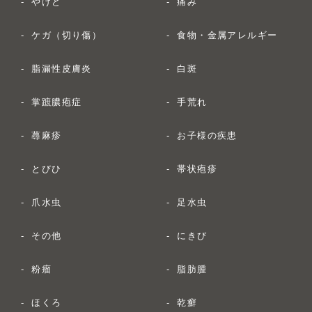
やけど
痛み
ケガ（切り傷）
食物・金属アレルギー
脂漏性皮膚炎
白斑
掌蹠膿疱症
手荒れ
蕁麻疹
お子様の疾患
とびひ
帯状疱疹
爪水虫
足水虫
その他
にきび
粉瘤
脂肪腫
ほくろ
乾癬