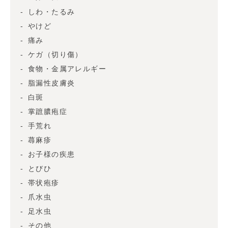
しわ・たるみ
やけど
痛み
ケガ（切り傷）
食物・金属アレルギー
脂漏性皮膚炎
白斑
掌蹠膿疱症
手荒れ
蕁麻疹
お子様の疾患
とびひ
帯状疱疹
爪水虫
足水虫
その他